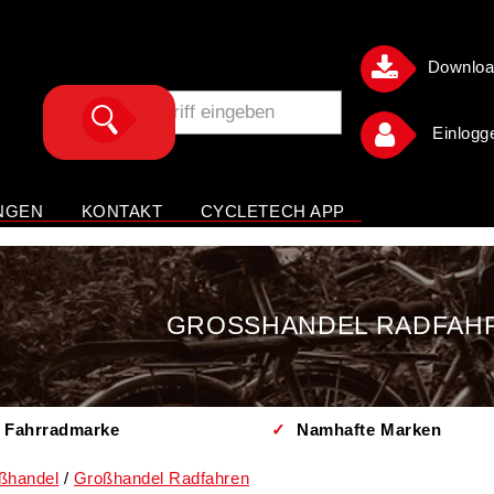
Downlo
Einlogg
NGEN
KONTAKT
CYCLETECH APP
GROSSHANDEL RADFAHR
 Fahrradmarke
✓
Namhafte Marken
ßhandel
Großhandel Radfahren