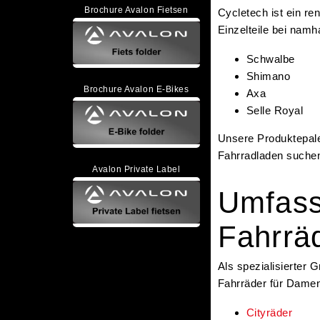
Brochure Avalon Fietsen
Cycletech ist ein r
Einzelteile bei namha
Schwalbe
Shimano
Brochure Avalon E-Bikes
Axa
Selle Royal
Unsere Produktepalet
Fahrradladen suche
Avalon Private Label
Umfass
Fahrräd
Als spezialisierter
Fahrräder für Damen
Cityräder