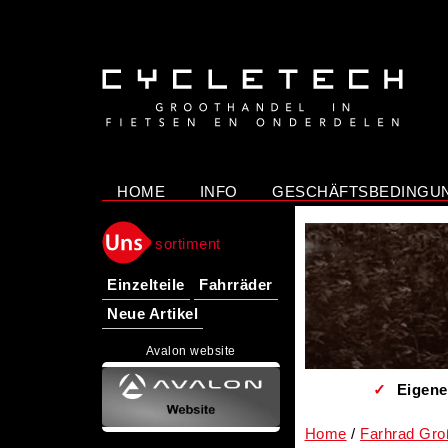
/>
HOME
INFO
GESCHÄFTSBEDINGU
sortiment
Einzelteile
Fahrräder
Neue Artikel
Avalon website
✓
Eigene
Home
Farhrad Gro