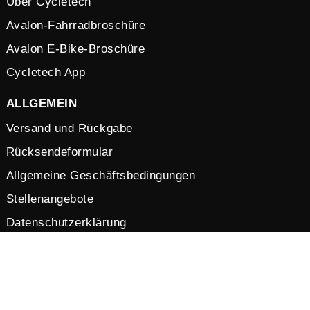
Über Cycletech
Avalon-Fahrradbroschüre
Avalon E-Bike-Broschüre
Cycletech App
ALLGEMEIN
Versand und Rückgabe
Rücksendeformular
Allgemeine Geschäftsbedingungen
Stellenangebote
Datenschutzerklärung
Cookies
© 2026 by Cycletech. Powered and secured by
IB-Vision
.