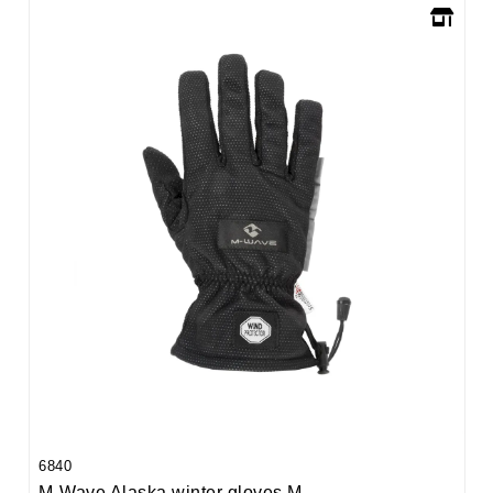
6840
M-Wave Alaska winter gloves M