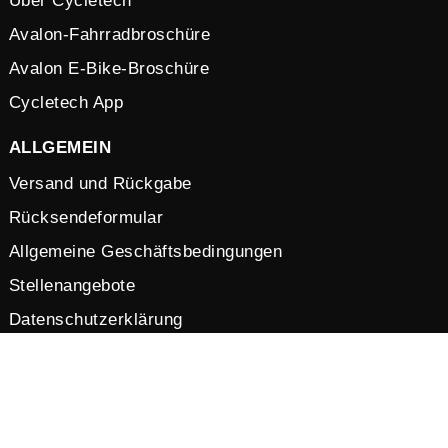
Über Cycletech
Avalon-Fahrradbroschüre
Avalon E-Bike-Broschüre
Cycletech App
ALLGEMEIN
Versand und Rückgabe
Rücksendeformular
Allgemeine Geschäftsbedingungen
Stellenangebote
Datenschutzerklärung
Cookies
© 2026 by Cycletech. Powered and secured by
IB-Vision
.