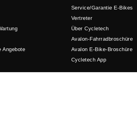
Service/Garantie E-Bikes
Vertreter
Wartung
Über Cycletech
Avalon-Fahrradbroschüre
e Angebote
Avalon E-Bike-Broschüre
Cycletech App
© 2026 by Cycletech. Powered and secured by
IB-Vision
.