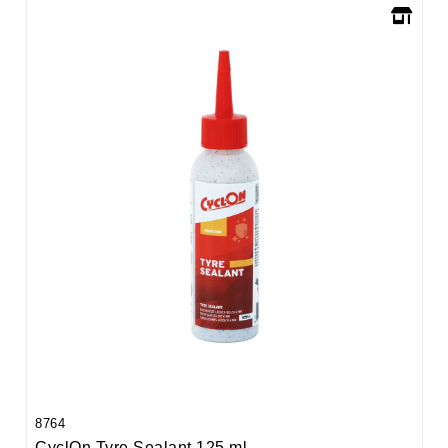
8764
CyclOn Tyre Sealant 125 ml