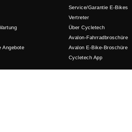
Service/Garantie E-Bikes
Vertreter
Wartung
Über Cycletech
Avalon-Fahrradbroschüre
e Angebote
Avalon E-Bike-Broschüre
Cycletech App
© 2026 by Cycletech. Powered and secured by
IB-Vision
.