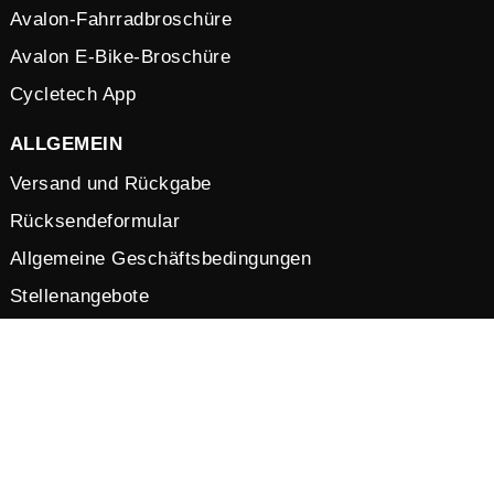
Avalon-Fahrradbroschüre
Avalon E-Bike-Broschüre
Cycletech App
ALLGEMEIN
Versand und Rückgabe
Rücksendeformular
Allgemeine Geschäftsbedingungen
Stellenangebote
Datenschutzerklärung
Cookies
© 2026 by Cycletech. Powered and secured by
IB-Vision
.