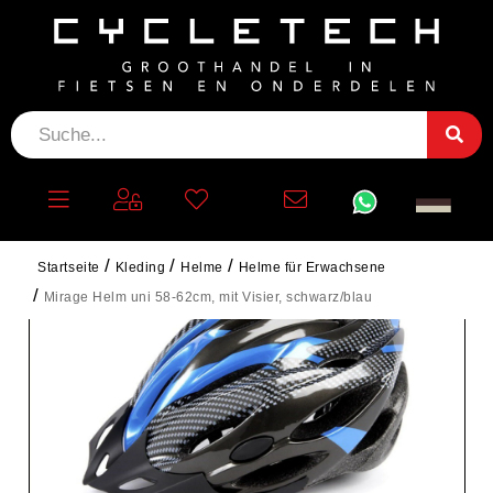
Startseite
Kleding
Helme
Helme für Erwachsene
Mirage Helm uni 58-62cm, mit Visier, schwarz/blau